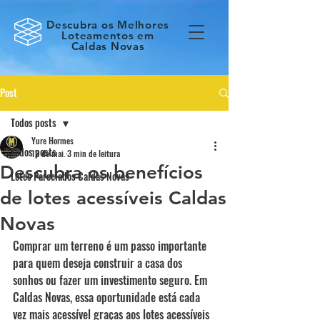
Descubra os Melhores
Loteamentos em
Caldas Novas
Post
Todos posts
Yure Hormes
Todos posts
12 de mai.
3 min de leitura
Descubra os benefícios
Lotes Parcelados Caldas Novas
de lotes acessíveis Caldas
Novas
Comprar um terreno é um passo importante 
para quem deseja construir a casa dos 
sonhos ou fazer um investimento seguro. Em 
Caldas Novas, essa oportunidade está cada 
vez mais acessível graças aos lotes acessíveis 