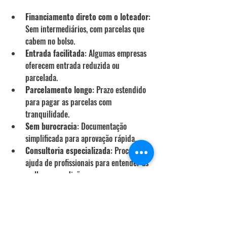
Financiamento direto com o loteador
: 
Sem intermediários, com parcelas que 
cabem no bolso.
Entrada facilitada
: Algumas empresas 
oferecem entrada reduzida ou 
parcelada.
Parcelamento longo
: Prazo estendido 
para pagar as parcelas com 
tranquilidade.
Sem burocracia
: Documentação 
simplificada para aprovação rápida.
Consultoria especializada
: Procure 
ajuda de profissionais para entender as 
melhores condições.
Com essas dicas, você pode planejar a 
compra do seu lote sem apertos financeiros e 
com segurança.